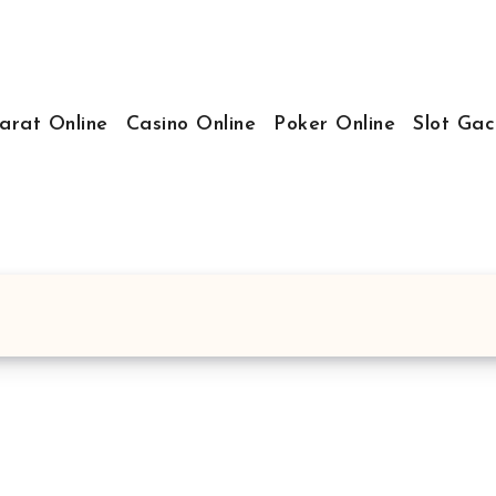
arat Online
Casino Online
Poker Online
Slot Gac