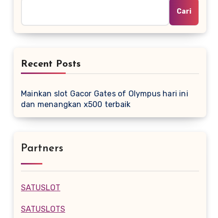
Cari
Recent Posts
Mainkan slot Gacor Gates of Olympus hari ini
dan menangkan x500 terbaik
Partners
SATUSLOT
SATUSLOTS