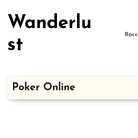
Lewati
ke
Wanderlu
konten
Bacc
st
Poker Online