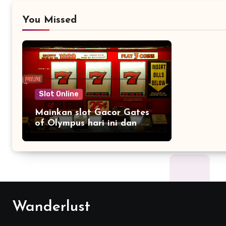
You Missed
Slot Online
Mainkan slot Gacor Gates
of Olympus hari ini dan
menangkan x500 terbaik
Wanderlust