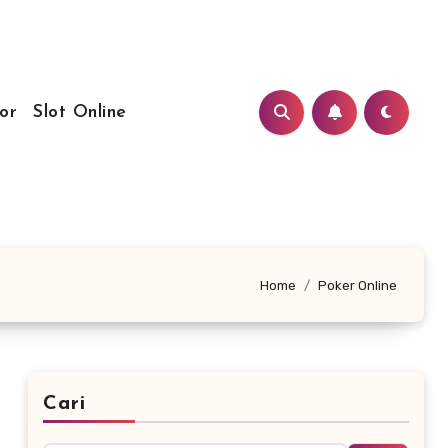
or
Slot Online
Home
Poker Online
Cari